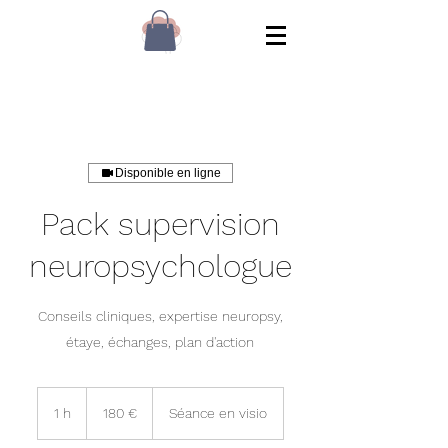
Disponible en ligne
Pack supervision
neuropsychologue
Conseils cliniques, expertise neuropsy,
étaye, échanges, plan d'action
180
euros
1 h
1
180 €
Séance en visio