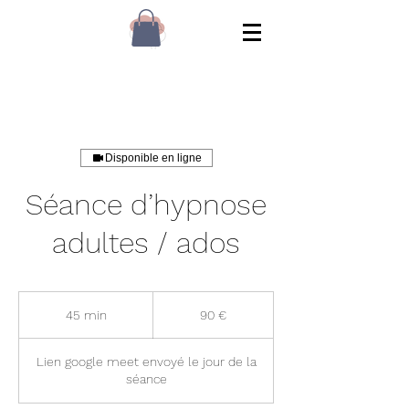
Disponible en ligne
Séance d’hypnose
adultes / ados
90
euros
45 min
4
90 €
5
m
Lien google meet envoyé le jour de la
i
séance
n