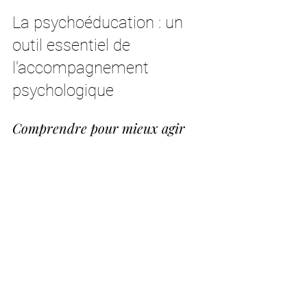
La psychoéducation : un 
outil essentiel de 
l'accompagnement 
psychologique
Comprendre pour mieux agir
Apprentissage adapté
La psychoéducation vise à fournir des 
connaissances sur le TDAH et à enseigner 
des stratégies pour gérer ses manifestations 
au quotidien. Elle permet également de 
mieux comprendre les interactions entre 
votre environnement et vos symptômes, 
ouvrant ainsi la voie à des ajustements ciblés.